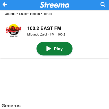
Uganda
>
Eastern Region
>
Tororo
100.2 EAST FM
Midundo Zaidi · FM · 100.2
Play
Gêneros