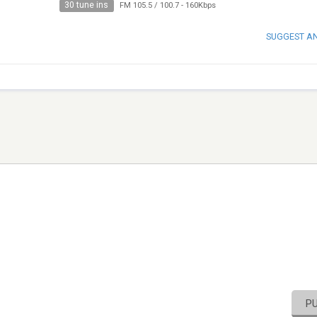
30 tune ins
FM 105.5 / 100.7
-
160Kbps
SUGGEST A
P