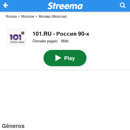
Russia
>
Moscow
>
Москва (Moscow)
101.RU - Россия 90-х
Онлайн радио · Web
Play
Gêneros