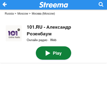
Russia
>
Moscow
>
Москва (Moscow)
101.RU - Александр
Розенбаум
Онлайн радио · Web
Play