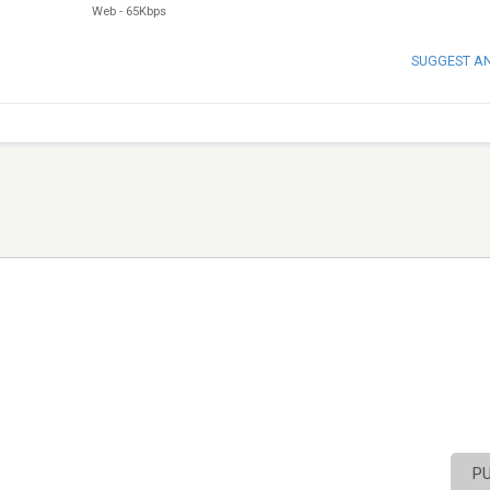
Web
-
65Kbps
SUGGEST A
P