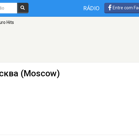
RÁDIO
Entre com Fa
uro Hits
сква (Moscow)