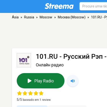
Ásia
»
Russia
»
Moscow
»
Москва (Moscow)
»
101.RU - 
101.RU - Русский Рэп
-
Онлайн радио
Play Radio
5
/5
baseado em
1
review.