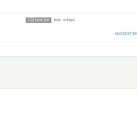
120 tune ins
Web
-
61Kbps
SUGGEST A