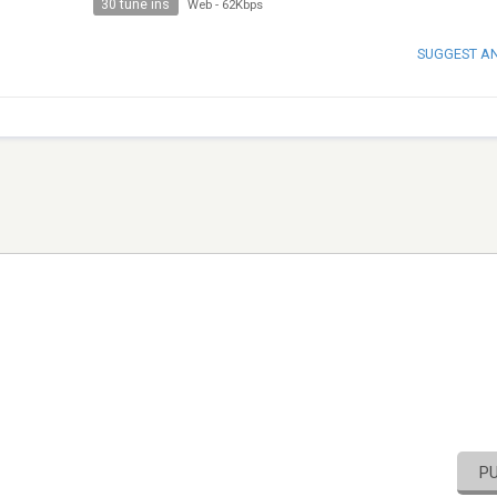
30 tune ins
Web
-
62Kbps
SUGGEST A
P