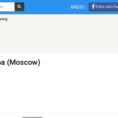
RÁDIO
Entre com Fa
Swing
ва (Moscow)