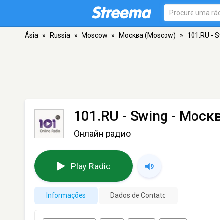
Ásia
»
Russia
»
Moscow
»
Москва (Moscow)
»
101.RU - 
101.RU - Swing
- Моск
Онлайн радио
Play Radio
Informações
Dados de Contato