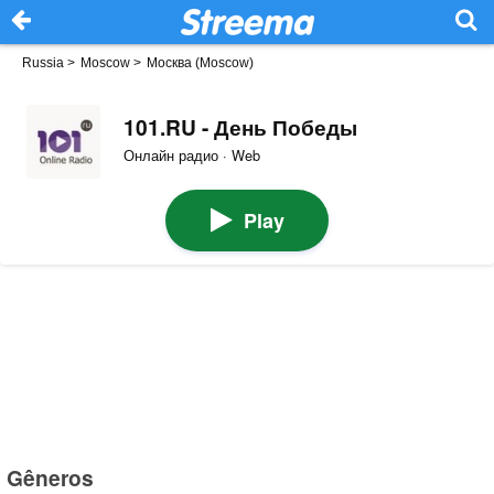
Russia
>
Moscow
>
Москва (Moscow)
101.RU - День Победы
Онлайн радио · Web
Play
Gêneros