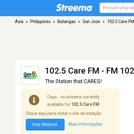
Ásia
»
Philippines
»
Batangas
»
San Jose
»
102.5 Care FM
102.5 Care FM
- FM 102
The Station that CARES!
Oops… no streams currently
available for
102.5 Care FM
.
Clique aqui para visitar o site da estação:
Visit Website
Mais informações