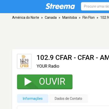
América do Norte
»
Canada
»
Manitoba
»
Flin Flon
»
102.9
102.9 CFAR - CFAR
- AM
YOUR Radio
OUVIR
Informações
Dados de Contato