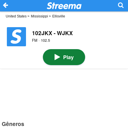
United States
>
Mississippi
>
Ellisville
102JKX - WJKX
FM · 102.5
Play
Gêneros