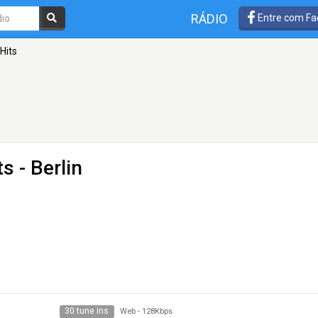
RÁDIO
Entre com Fa
Hits
ts
- Berlin
30 tune ins
Web
-
128Kbps