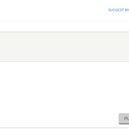
SUGGEST A
P