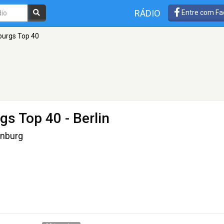
RÁDIO
Entre com Fa
burgs Top 40
rgs Top 40
- Berlin
enburg