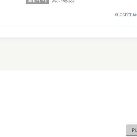
90 tune ins
Web
-
192Kbps
SUGGEST A
P