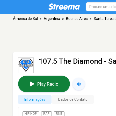
Ámérica do Sul
»
Argentina
»
Buenos Aires
»
Santa Teresi
107.5 The Diamond
- Sa
Play Radio
Informações
Dados de Contato
HIP HOP
RAP
RNB