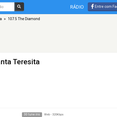
RÁDIO
Entre com Fa
ta
»
107.5 The Diamond
nta Teresita
30 tune ins
Web
-
320Kbps