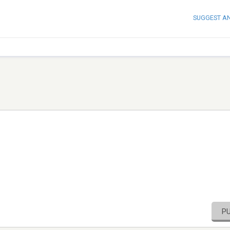
SUGGEST A
P