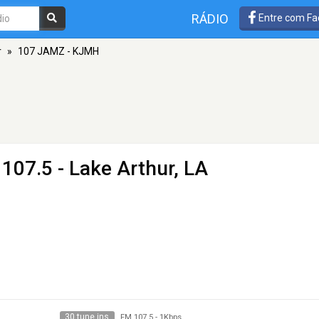
RÁDIO
Entre com Fa
r
»
107 JAMZ - KJMH
107.5 - Lake Arthur, LA
30 tune ins
FM 107.5
-
1Kbps