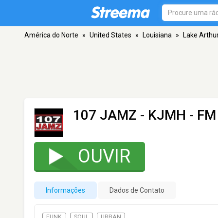
América do Norte
»
United States
»
Louisiana
»
Lake Arthu
107 JAMZ - KJMH
- FM 
OUVIR
Informações
Dados de Contato
FUNK
SOUL
URBAN