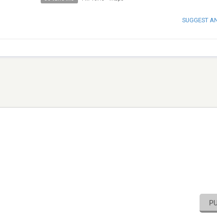
SUGGEST A
P