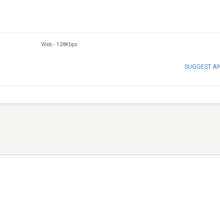
Web
-
128Kbps
SUGGEST A