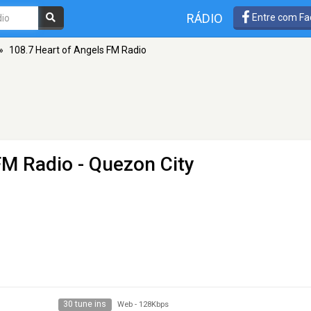
RÁDIO
Entre com Fa
»
108.7 Heart of Angels FM Radio
FM Radio
- Quezon City
30 tune ins
Web
-
128Kbps