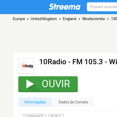
Europa
»
United Kingdom
»
England
»
Wiveliscombe
»
10R
10Radio
- FM 105.3 - W
OUVIR
Informações
Dados de Contato
COMMUNITY
WORLD