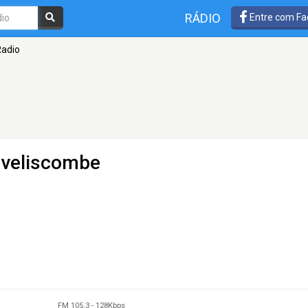
RÁDIO
Entre com Fa
adio
iveliscombe
FM 105.3
-
128Kbps