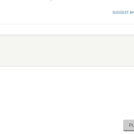
SUGGEST A
P