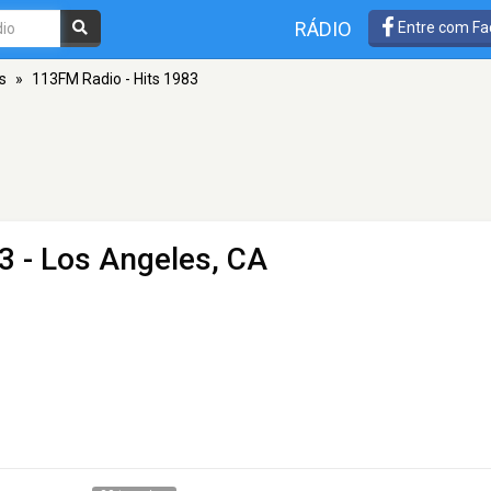
RÁDIO
Entre com Fa
s
»
113FM Radio - Hits 1983
83
- Los Angeles, CA