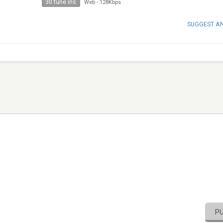
30 tune ins
Web
-
128Kbps
SUGGEST A
P