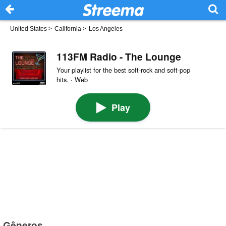
United States
>
California
>
Los Angeles
113FM Radio - The Lounge
Your playlist for the best soft-rock and soft-pop
hits. · Web
Play
Gêneros