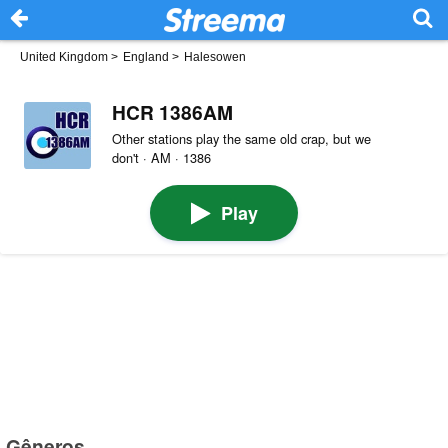
United Kingdom
>
England
>
Halesowen
HCR 1386AM
Other stations play the same old crap, but we
don't · AM · 1386
Play
Gêneros