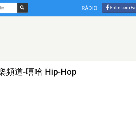
RÁDIO
Entre com Fa
樂頻道-嘻哈 Hip-Hop