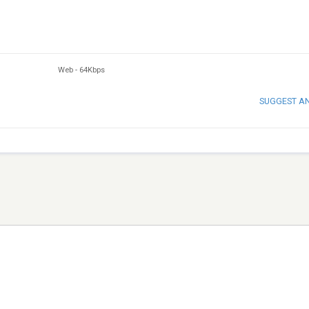
Web
-
64Kbps
SUGGEST A