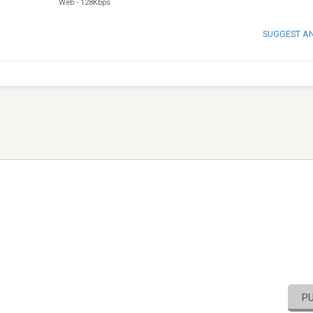
Web
-
128Kbps
SUGGEST A
P