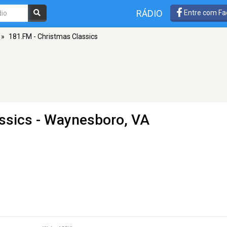
RÁDIO
Entre com Fa
»
181.FM - Christmas Classics
ssics
- Waynesboro, VA