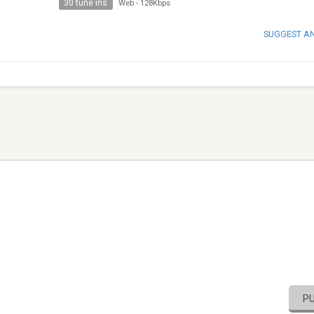
30 tune ins
Web
-
128Kbps
SUGGEST A
P