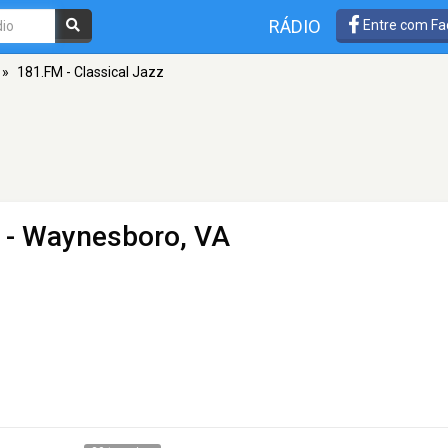
RÁDIO
Entre com Fa
»
181.FM - Classical Jazz
- Waynesboro, VA