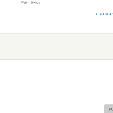
Web
-
128Kbps
SUGGEST A
P