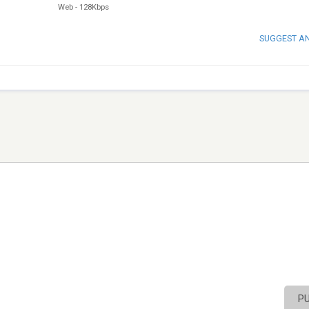
Web
-
128Kbps
SUGGEST A
P