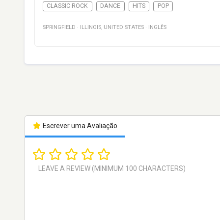
CLASSIC ROCK
DANCE
HITS
POP
SPRINGFIELD
·
ILLINOIS
,
UNITED STATES
·
INGLÊS
Escrever uma Avaliação