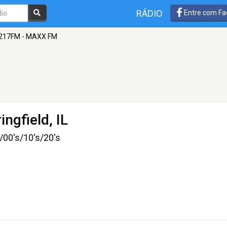
RÁDIO
Entre com Fa
217FM - MAXX FM
ingfield, IL
/00's/10's/20's