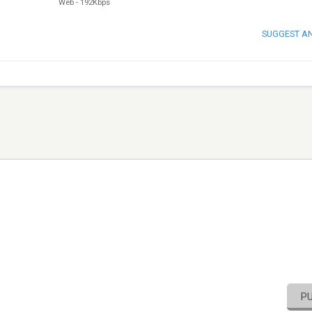
Web
-
192Kbps
SUGGEST A
P