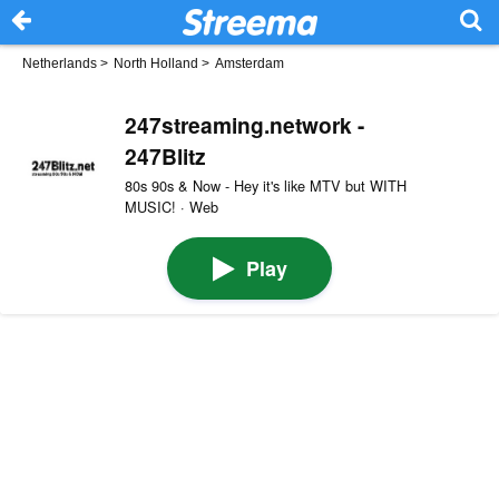
Netherlands
>
North Holland
>
Amsterdam
247streaming.network -
247Blitz
80s 90s & Now - Hey it's like MTV but WITH
MUSIC! · Web
Play