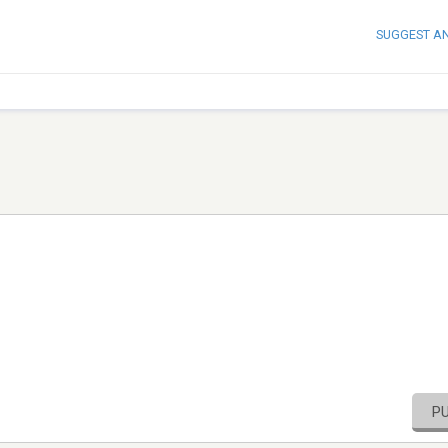
SUGGEST A
P