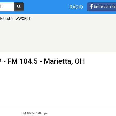
RÁDIO
Entre com Fa
N Radio - WWOH LP
P
- FM 104.5 - Marietta, OH
FM 104.5
-
128Kbps