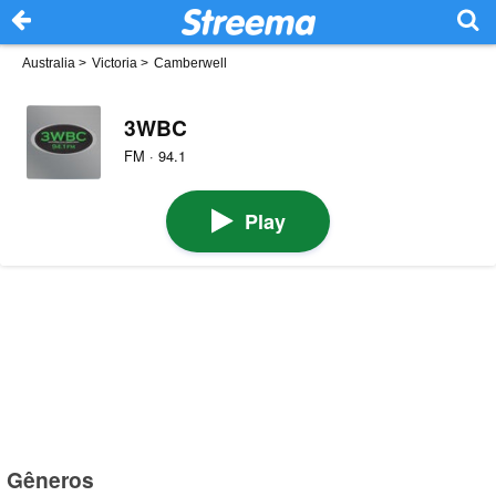
Australia
>
Victoria
>
Camberwell
3WBC
FM · 94.1
Play
Gêneros