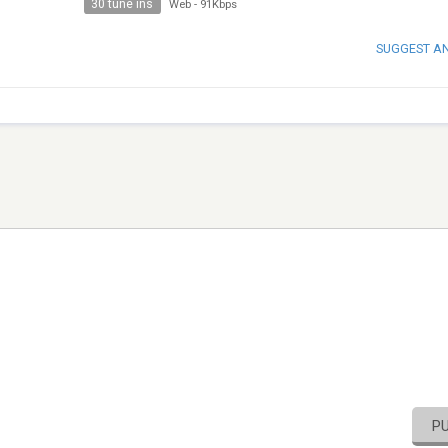
30 tune ins
Web
-
91Kbps
SUGGEST A
P