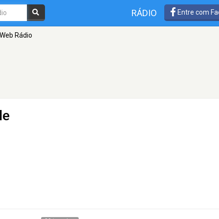
RÁDIO
Entre com Fa
 Web Rádio
le