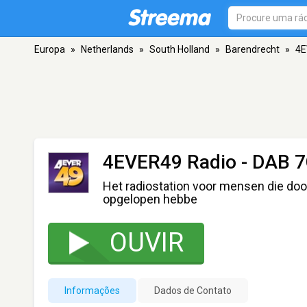
Europa
»
Netherlands
»
South Holland
»
Barendrecht
»
4E
4EVER49 Radio
- DAB 7
Het radiostation voor mensen die doo
opgelopen hebbe
OUVIR
Informações
Dados de Contato