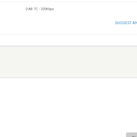
DAB 7C
-
320Kbps
SUGGEST A