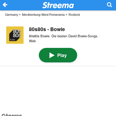
Germany
>
Mecklenburg-West Pomerania
>
Rostock
80s80s - Bowie
80s80s Bowie. Die besten David Bowie-Songs. ·
Web
Play
Gêneros