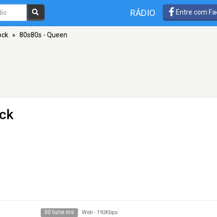
RÁDIO
Entre com Fa
ock
»
80s80s - Queen
ck
30 tune ins
Web
-
192Kbps