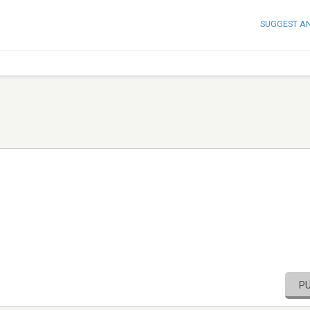
SUGGEST A
P