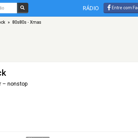
RÁDIO
Entre com Fa
ock
»
80s80s - Xmas
ck
r – nonstop