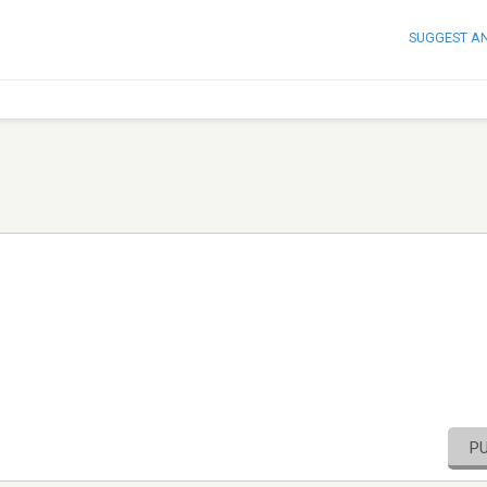
SUGGEST A
P