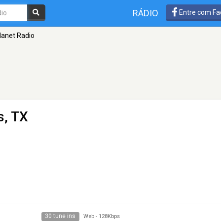
RÁDIO
Entre com Fa
lanet Radio
s, TX
30 tune ins
Web
-
128Kbps