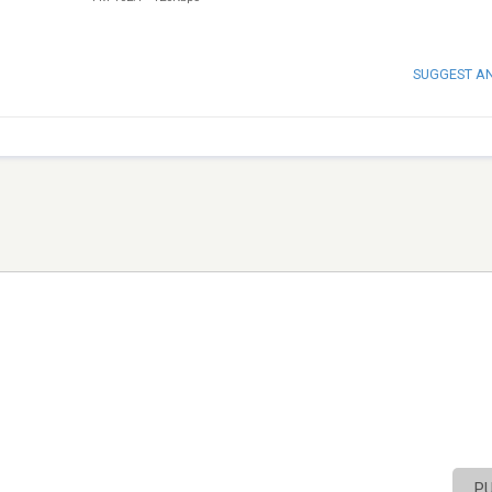
SUGGEST A
P