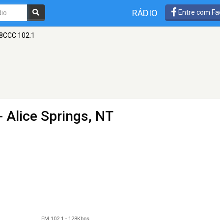
RÁDIO
Entre com Fa
8CCC 102.1
- Alice Springs, NT
FM 102.1
-
128Kbps