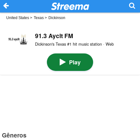
United States
>
Texas
>
Dickinson
91.3 Ayclt FM
Dickinson's Texas #1 hit music station · Web
Play
Gêneros