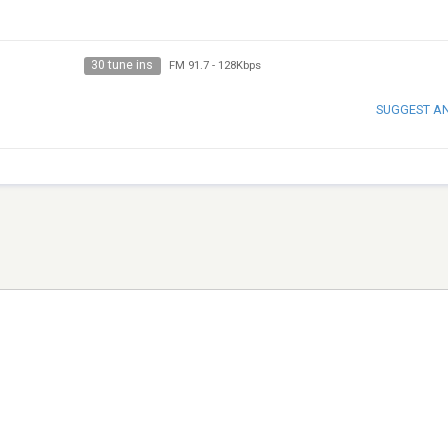
30 tune ins
FM 91.7
-
128Kbps
SUGGEST A