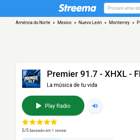
América do Norte
»
Mexico
»
Nuevo León
»
Monterrey
»
P
Premier 91.7 - XHXL
- F
La música de tu vida
Play Radio
5
/5
baseado em
1
review.