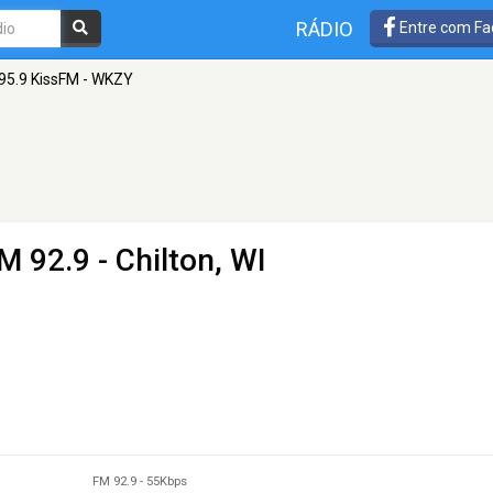
RÁDIO
Entre com Fa
95.9 KissFM - WKZY
M 92.9 - Chilton, WI
FM 92.9
-
55Kbps