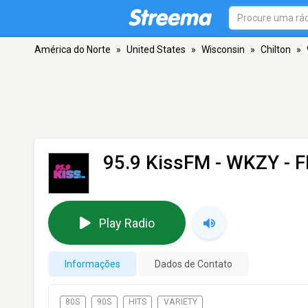
América do Norte
»
United States
»
Wisconsin
»
Chilton
»
95.9 KissFM - WKZY
- F
Play Radio
Informações
Dados de Contato
80S
90S
HITS
VARIETY