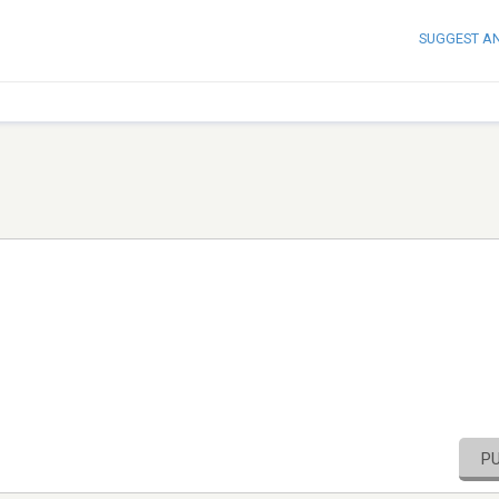
SUGGEST A
P