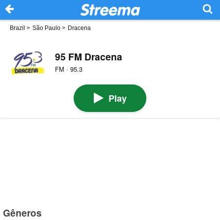
Brazil
>
São Paulo
>
Dracena
95 FM Dracena
FM · 95.3
Play
Gêneros