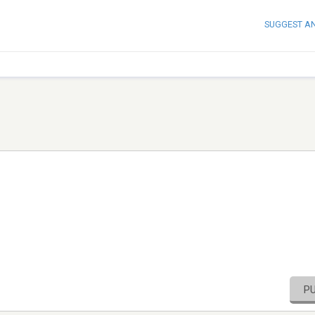
SUGGEST A
P