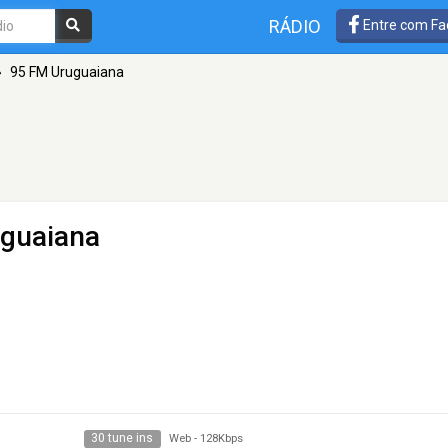
RÁDIO
Entre com Fa
»
95 FM Uruguaiana
uguaiana
30 tune ins
Web
-
128Kbps