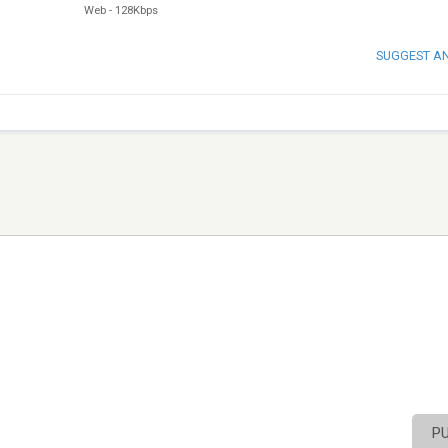
Web
-
128Kbps
SUGGEST A
P