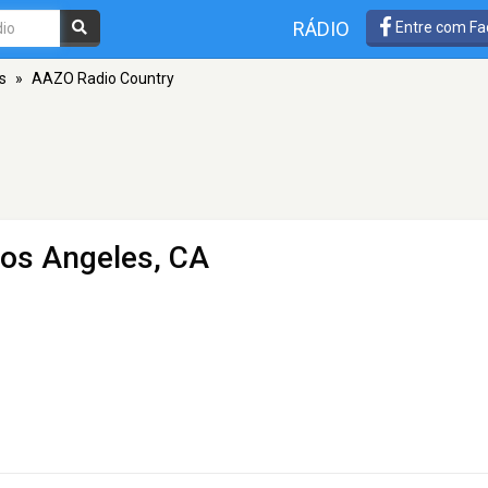
RÁDIO
Entre com Fa
s
»
AAZO Radio Country
Los Angeles, CA