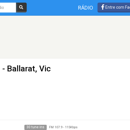
RÁDIO
Entre com Fa
- Ballarat, Vic
30 tune ins
FM 107.9
-
115Kbps