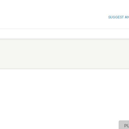
SUGGEST A
P