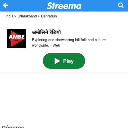
India
>
Uttarakhand
>
Dehradun
अम्बेसिने रेडियो
Exploring and showcasing hill folk and culture
worldwide. · Web
Play
Gêneros