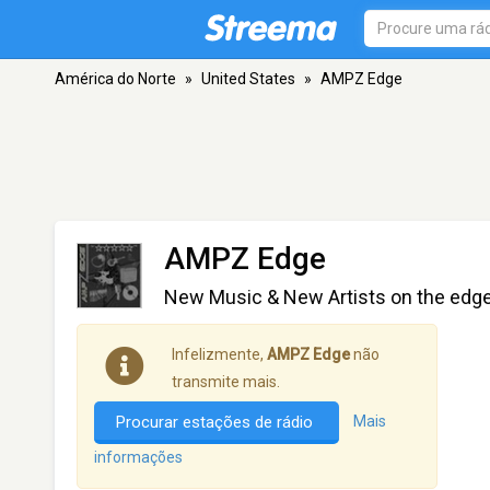
América do Norte
»
United States
»
AMPZ Edge
AMPZ Edge
New Music & New Artists on the edg
Infelizmente,
AMPZ Edge
não
transmite mais.
Procurar estações de rádio
Mais
informações