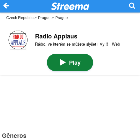
Czech Republic
>
Prague
>
Prague
Radio Applaus
Rádio, ve kterém se můžete slyšet i Vy!!! · Web
Play
Gêneros