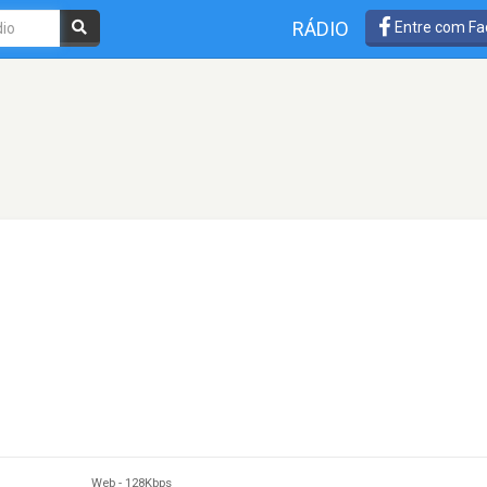
RÁDIO
Entre com Fa
Web
-
128Kbps