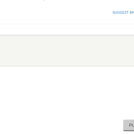
SUGGEST A
P