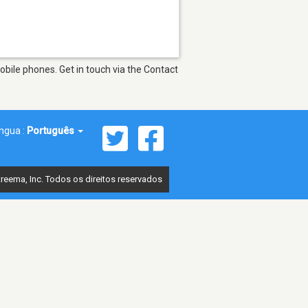
bile phones. Get in touch via the Contact
íngua :
Português
reema, Inc. Todos os direitos reservados