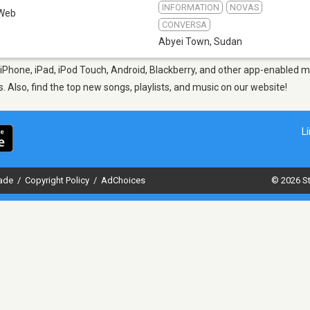
INFORMATION
NOVAS
Web
CONVERSA
Abyei Town
,
Sudan
iPhone, iPad, iPod Touch, Android, Blackberry, and other app-enabled mo
s. Also, find the top new songs, playlists, and music on our website!
L
dade
/
Copyright Policy
/
AdChoices
© 2026 St