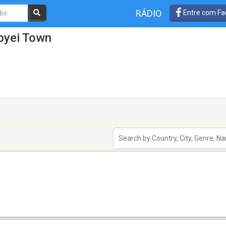
RÁDIO
Entre com Fa
byei Town