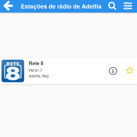
Estações de rádio de Adelfia - Ouça Onli
Rete 8
FM 91.7
Adelfia, Italy